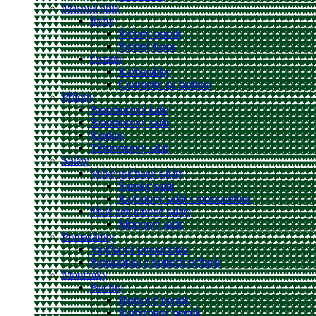
Masová jídla
Ryby
Pečený pstruh
Pečený losos
Ostatní
Karbanátky
Courgette au jambon
Přílohy
Bramborová kaše
Bramborový salát
Kuskus
Těstovinový salát
Saláty
Velké míchané saláty
Šopský salát
Rajčatový salát s mozzarellou
Malé zeleninové saláty
Mrkvový salát
Pomazánky
Vajíčková pomazánka
Pomazánka z krabích tyčinek
Moučníky
Buchty
Hrnkový perník
Nadýchaný perník