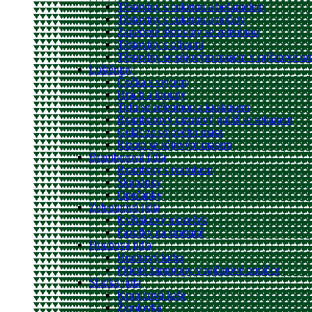
Těstoviny s cuketou a bešamelem
Těstoviny s cuketou a rajčaty
Zapečené těstoviny se zeleninou
Těstoviny s olivami
Těstoviny se sójovým masem v rajčatové o
Luštěniny
Čočka s vejcem
Hrách a kroupy
Tofu se zeleninou a kuskusem
Bramborový cizrnový guláš se seitanem
Guláš ze sójového masa
Rizoto se sójovým masem
Bramborová jídla
Brambory s tvarohem
Škubánky
Opečánky
Zeleninová jídla
Květákový mozeček
Fazolky na smetaně
Houbová jídla
Houbový kuba
Plňené žampiony v rajčatové omáčce
Sladká jídla
Krupicová kaše
Žemlovka