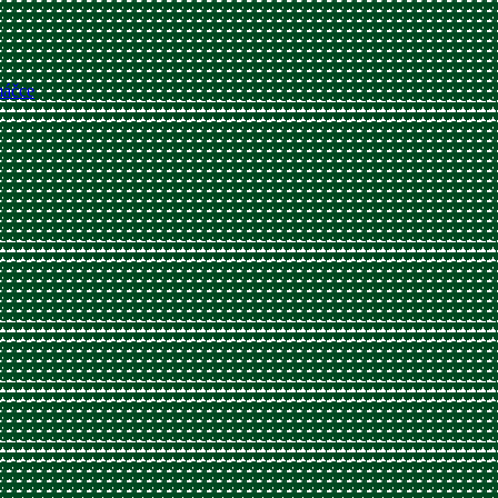
máčce