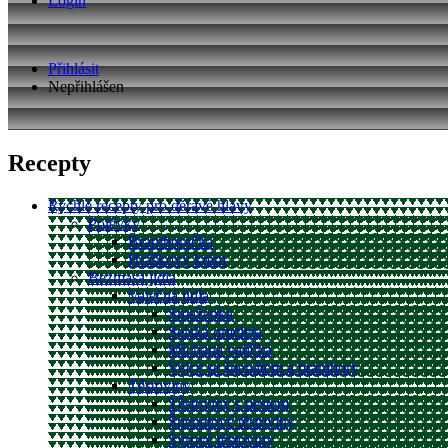
Login
Přihlásit
Nepřihlášen
Recepty
Rychlé recepty pro děravé hlavy
Polévky
Bramboračka
Hráškový krém
Bezmasá jídla
Vaječná jídla
Smaženka
Selská omeleta
Míchaná vajíčka
Vejce se špenátem a brambory
Těstoviny
Těstoviny s pestem
Špenátové těstoviny
Sýrové těstoviny