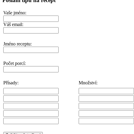
Poslání tipu na recept
Vaše jméno:
Váš email:
Jméno receptu:
Počet porcí:
Přísady:
Množství: