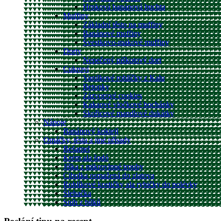
Hrnková banánová buchta
Muffiny
Základní těsto na muffiny
Banánové muffiny
Švestkovo-makové muffiny
Dorty
Nepečený piškotový dort
Cukroví
Vanilkové rohlíčky z Kalu
Betonky
Zázvorové cookies
Kakaové vločkové bochánky
Skořicové mandlové dukátky
Nápoje
Banánový koktejl
Omáčky, těsta a jiné přísady
Bešamel
Krém ala šodó
Jíška z mikrovlnné trouby
Cibulka osmažená do zlatova
Rohlíkové kostičky ala rybičky do polévky
Šlehačka
Sníh z bílků