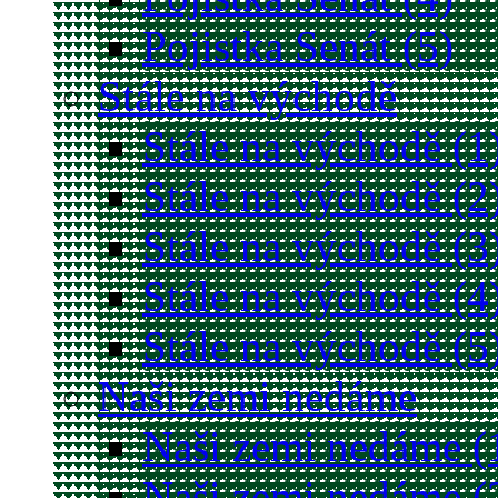
Pojistka Senát (5)
Stále na východě
Stále na východě (1
Stále na východě (2
Stále na východě (3
Stále na východě (4
Stále na východě (5
Naši zemi nedáme
Naši zemi nedáme (
Naši zemi nedáme (