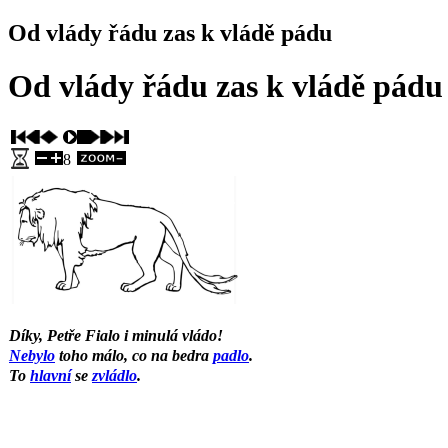
Od vlády řádu zas k vládě pádu
Od vlády řádu zas k vládě pádu 
8
Díky, Petře Fialo i minulá vládo!
Nebylo
toho málo, co na bedra
padlo
.
To
hlavní
se
zvládlo
.