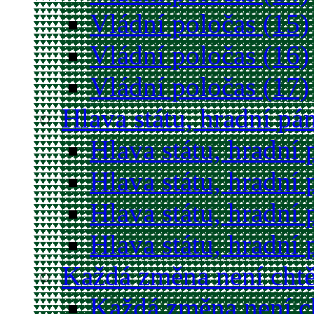
Vládní poločas (15)
Vládní poločas (16)
Vládní poločas (17)
Hlava státu, hradní pá
Hlava státu, hradní 
Hlava státu, hradní 
Hlava státu, hradní 
Hlava státu, hradní 
Každá změna není cht
Každá změna není c