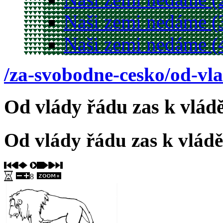
Naši zemi nedáme (
Naši zemi nedáme (
/za-svobodne-cesko/od-vl
Od vlády řádu zas k vlád
Od vlády řádu zas k vládě
8