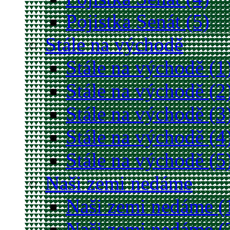
Pojistka Senát (5)
Stále na východě
Stále na východě (1
Stále na východě (2
Stále na východě (3
Stále na východě (4
Stále na východě (5
Naši zemi nedáme
Naši zemi nedáme (
Naši zemi nedáme (